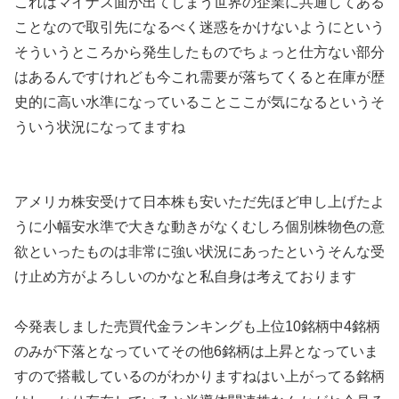
これはマイナス面が出てしまう世界の企業に共通してある
ことなので取引先になるべく迷惑をかけないようにという
そういうところから発生したものでちょっと仕方ない部分
はあるんですけれども今これ需要が落ちてくると在庫が歴
史的に高い水準になっていることここが気になるというそ
ういう状況になってますね
アメリカ株安受けて日本株も安いただ先ほど申し上げたよ
うに小幅安水準で大きな動きがなくむしろ個別株物色の意
欲といったものは非常に強い状況にあったというそんな受
け止め方がよろしいのかなと私自身は考えております
今発表しました売買代金ランキングも上位10銘柄中4銘柄
のみが下落となっていてその他6銘柄は上昇となっていま
すので搭載しているのがわかりますねはい上がってる銘柄