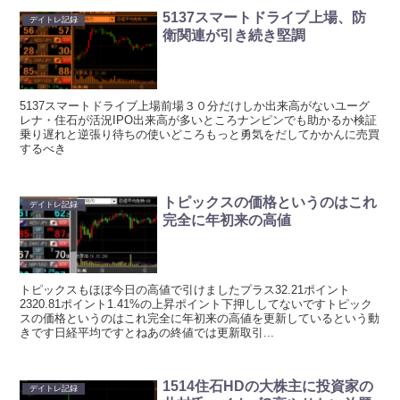
5137スマートドライブ上場、防
デイトレ記録
衛関連が引き続き堅調
5137スマートドライブ上場前場３０分だけしか出来高がないユーグ
レナ・住石が活況IPO出来高が多いところナンピンでも助かるか検証
乗り遅れと逆張り待ちの使いどころもっと勇気をだしてかかんに売買
するべき
トピックスの価格というのはこれ
デイトレ記録
完全に年初来の高値
トピックスもほぼ今日の高値で引けましたプラス32.21ポイント
2320.81ポイント1.41%の上昇ポイント下押ししてないですトピック
スの価格というのはこれ完全に年初来の高値を更新しているという動
きです日経平均ですとねあの終値では更新取引...
1514住石HDの大株主に投資家の
デイトレ記録