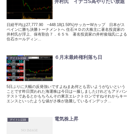
井村氏 イナゴS高やりたい放題
日経平均は27,777.90 −448.18(1.59%)サッカーWカップ 日本がス
ペインに勝ち決勝トーナメントへ 住石ＨＤの大株主に著名投資家の
井村氏が浮上、保有割合７．６５％ 著名投資家の井村俊哉氏による
住石ホールディン...
６月末最終権利落ち日
デイトレ記録
5日ぶりに大幅の反発強いですよねまあ何とも言いようがないという
ことです昨日買われた海運株は今日は一服しましたけれどもアドバン
テストであるとかもちろんその東京エレクトロンですねそれからキー
エンスといったような値がさ株が急騰しているインデック...
電気株上昇
デイトレ記録