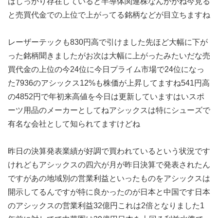
はしっかり存在していると半導体関連株なんかがね今見る
と売買代金での上位で上がってる銘柄などが目立ちますね
レーザーテックも830円高で引けました先ほど大幅に下が
った銘柄聞きましたがお次は大幅に上がったみたいだな売
買代金の上位の今24位に今日プライム市場で24位になっ
た7936のアシックス12%も株価が上昇してますね541円高
の4852円で年初来高値を今日は更新していますはいスポ
ーツ用品のメーカーとしてねアシックスは特にシューズで
有名な会社として知られてますけどね
昨日の決算発表業績が好調で買われているという状況です
けれどもアシックスの四六が月が昨日決算で発表されたん
ですがあの地域別の営業利益といったものをアシックスは
開示してるんですが特に良かったのが日本と中国です日本
のアシックスの営業利益32億円これは2倍となりました1