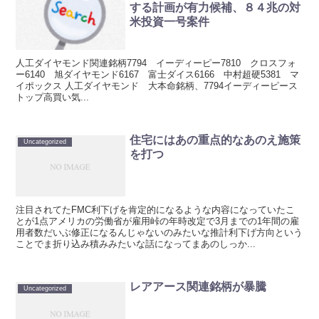
する計画が有力候補、８４兆の対
米投資一号案件
人工ダイヤモンド関連銘柄7794 イーディーピー7810 クロスフォ
ー6140 旭ダイヤモンド6167 富士ダイス6166 中村超硬5381 マ
イポックス 人工ダイヤモンド 大本命銘柄、7794イーディーピース
トップ高買い気...
住宅にはあの重点的なあのえ施策
Uncategorized
を打つ
注目されてたFMC利下げを肯定的になるような内容になっていたこ
とが1点アメリカの労働省が雇用峠の年時改定で3月までの1年間の雇
用者数だいぶ修正になるんじゃないのみたいな推計利下げ方向という
ことでま折り込み積みみたいな話になってまあのしっか...
レアアース関連銘柄が暴騰
Uncategorized