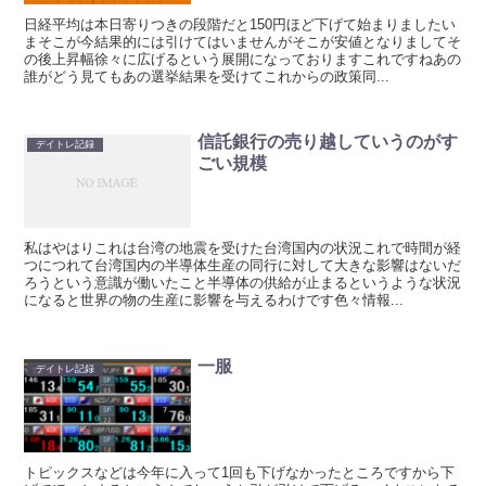
日経平均は本日寄りつきの段階だと150円ほど下げて始まりましたい
まそこが今結果的には引けてはいませんがそこが安値となりましてそ
の後上昇幅徐々に広げるという展開になっておりますこれですねあの
誰がどう見てもあの選挙結果を受けてこれからの政策同...
信託銀行の売り越していうのがす
デイトレ記録
ごい規模
私はやはりこれは台湾の地震を受けた台湾国内の状況これで時間が経
つにつれて台湾国内の半導体生産の同行に対して大きな影響はないだ
ろうという意識が働いたこと半導体の供給が止まるというような状況
になると世界の物の生産に影響を与えるわけです色々情報...
一服
デイトレ記録
トピックスなどは今年に入って1回も下げなかったところですから下