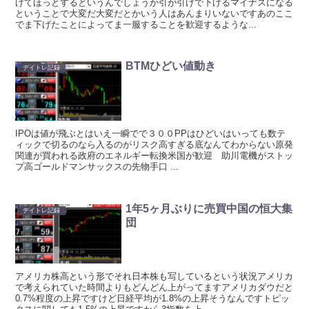
げてほっとするというんでしょうか引が引けで下げるマイナスになる
ということで大変だ大変だとかいう人はあんまりいないですあのここ
でま下げたことによってま一服することを歓迎するような...
BTMひどい値動き
デイトレ記録
IPOは値が飛ぶとはいえ一瞬でで３００PPはひどいはいっても数テ
ィックで切るのなら入るのがリスク高すぎる底なんてわからない原発
関連が買われる政府のエネルギー転換米国が歓迎 助川電機がストッ
プ高ゴールドマンサックスの先物手口 ...
1年5ヶ月ぶりに売買中国の恒大集
デイトレ記録
団
アメリカ株高という形でそれ日本株も写しているという状況アメリカ
で考えられていた時間よりもどんどん上がってますアメリカダウだと
0.7%程度の上昇ですけど日経平均が1.8%の上昇そうなんですトピッ