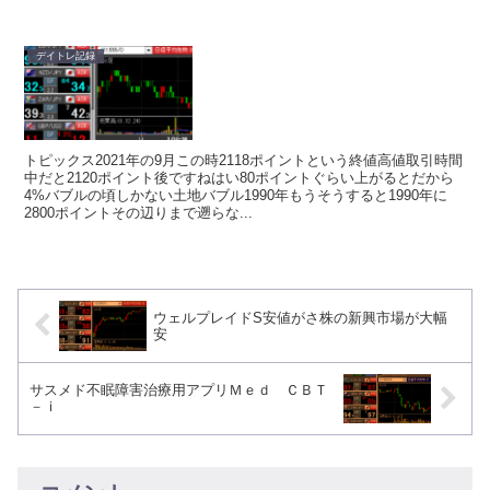
デイトレ記録
トピックス2021年の9月この時2118ポイントという終値高値取引時間
中だと2120ポイント後ですねはい80ポイントぐらい上がるとだから
4%バブルの頃しかない土地バブル1990年もうそうすると1990年に
2800ポイントその辺りまで遡らな...
ウェルプレイドS安値がさ株の新興市場が大幅
安
サスメド不眠障害治療用アプリＭｅｄ ＣＢＴ
－ｉ