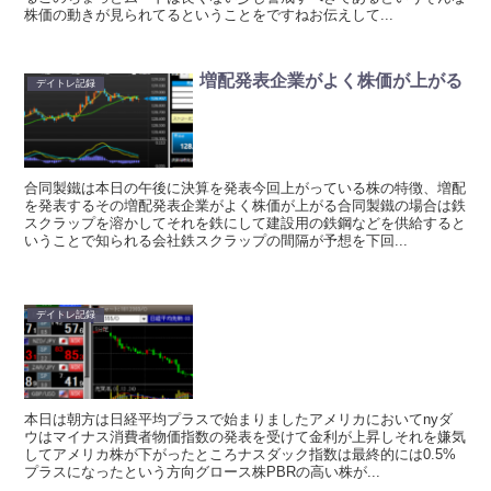
株価の動きが見られてるということをですねお伝えして...
増配発表企業がよく株価が上がる
デイトレ記録
合同製鐵は本日の午後に決算を発表今回上がっている株の特徴、増配
を発表するその増配発表企業がよく株価が上がる合同製鐵の場合は鉄
スクラップを溶かしてそれを鉄にして建設用の鉄鋼などを供給すると
いうことで知られる会社鉄スクラップの間隔が予想を下回...
デイトレ記録
本日は朝方は日経平均プラスで始まりましたアメリカにおいてnyダ
ウはマイナス消費者物価指数の発表を受けて金利が上昇しそれを嫌気
してアメリカ株が下がったところナスダック指数は最終的には0.5%
プラスになったという方向グロース株PBRの高い株が...