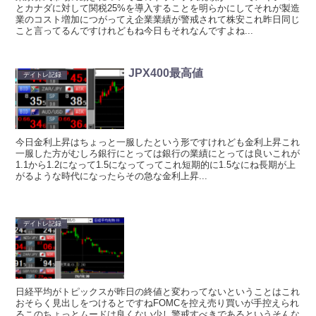
とカナダに対して関税25%を導入することを明らかにしてそれが製造
業のコスト増加につがってえ企業業績が警戒されて株安これ昨日同じ
こと言ってるんですけれどもね今日もそれなんですよね...
JPX400最高値
デイトレ記録
今日金利上昇はちょっと一服したという形ですけれども金利上昇これ
一服した方がむしろ銀行にとっては銀行の業績にとっては良いこれが
1.1から1.2になって1.5になってってこれ短期的に1.5なにね長期が上
がるような時代になったらその急な金利上昇...
デイトレ記録
日経平均がトピックスが昨日の終値と変わってないということはこれ
おそらく見出しをつけるとですねFOMCを控え売り買いが手控えられ
るこのちょっとムードは良くない少し警戒すべきであるというそんな