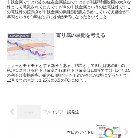
非鉄金属ですとねあの住友金属鉱山ですとかが結構時価総額の大きな
株として意識されてたんですが今の非鉄金属というのは電線株ですこ
の電線株の値動きが非鉄金属の業種別指数を動かしていてえ藤倉が1
年間というか1年経たずに株価が6倍になったということ...
寄り底の展開を考える
Uncategorized
ちょっとモヤモヤとする部分もあるし結果として例えばあの9月の
FOMCにおける利下げ確率これま利下げ確率は100%ですけれども0.5
の利下げ実施確率が前の日4割だったものがそれが3割になったとで
12月までの合計え1.25%の3回のFOにおけ...
アメイジア 誤発注
本日のデイトレ