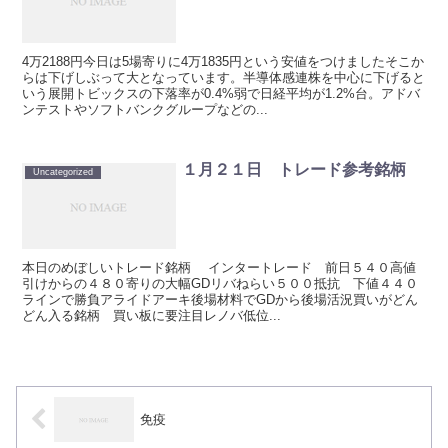
4万2188円今日は5場寄りに4万1835円という安値をつけましたそこか
らは下げしぶって大となっています。半導体感連株を中心に下げると
いう展開トビックスの下落率が0.4%弱で日経平均が1.2%台。アドバ
ンテストやソフトバンクグループなどの...
１月２１日 トレード参考銘柄
Uncategorized
本日のめぼしいトレード銘柄 インタートレード 前日５４０高値
引けからの４８０寄りの大幅GDリバねらい５００抵抗 下値４４０
ラインで勝負アライドアーキ後場材料でGDから後場活況買いがどん
どん入る銘柄 買い板に要注目レノバ低位...
免疫