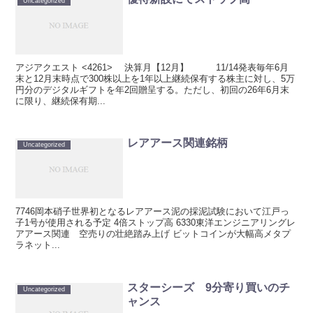
Uncategorized
アジアクエスト <4261> 決算月【12月】 11/14発表毎年6月
末と12月末時点で300株以上を1年以上継続保有する株主に対し、5万
円分のデジタルギフトを年2回贈呈する。ただし、初回の26年6月末
に限り、継続保有期...
レアアース関連銘柄
Uncategorized
7746岡本硝子世界初となるレアアース泥の採泥試験において江戸っ
子1号が使用される予定 4倍ストップ高 6330東洋エンジニアリングレ
アアース関連 空売りの壮絶踏み上げ ビットコインが大幅高メタプ
ラネット...
スターシーズ 9分寄り買いのチ
Uncategorized
ャンス