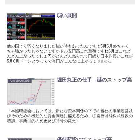
弱い展開
Uncategorized
他の国より弱くなりました強い時もあったんですよ5月6月めちゃく
ちゃ強かったじゃないですかドル安円高これ重荷ですね6月はこれど
んどん上がったでしょ円がどんどん売られて円繰り日本株買いこれが
5月6月ドーンとやってで今円がこんなに上がってドルが...
堀田丸正の仕手 謎のストップ高
Uncategorized
「本臨時総会においては、新たな資本関係の下での当社の事業運営及
びそのための機動的な資金調達に備えるため、①発行可能株式総数の
増加、事業目的の変更及び商号の変更...
優待新設にてストップ高