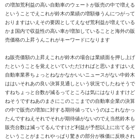
の増加荒利益の高い自動車のウェートが販売の中で増える
ということでえこれが鈴木の業績の増額修うんにつがって
おりますはいえその要因としてえなぜ荒利益が増えている
かま国内で収益性の高い車が増加していることと海外の販
売価格の上昇うんこれがキーワードになります
ね販売価額の上昇えこれが鈴木の場合は業績面を押し上げ
たということを覚えといていただければと思いますはいえ
自動車業界ちょっとねなかなかいいニュースがない中鈴木
ははいそれあの良い決算見通しという状況でしたねそうで
すねちょっと台数が減るってところは気にはなりますけど
ねそうですねあのまさにこのここまでの自動車企業の決算
の中で販売の増加に対する期待値っていうのはこれなかっ
たんですねえそれでそれが期待値がないのでえ当然鈴木も
販売台数は減ってるんですけど利益が予想以上に出てるぞ
ということがまこれやっぱり驚きの部分が株価に反映され