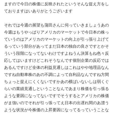
ますので今日の株価に反映されたというそんな捉え方をし
ておりますはいありがとうございます
それでは今週の展望も蒲田さんに伺っていきましょうあの
今週はもうやっぱりアメリカのマーケットで今日本の株っ
ていうのはアメリカのマーケットの向上が引っ張り上げて
るっていう部分があってまだ日本の独自の良さですとかそ
ういう段階になってないわけですよねうん決算もね色々反
応してはいますけどこれそうなんです個別企業の反応では
あるんですけど全体の利益見通しはこれはやや地理品なん
ですね自動車株のあの不調によって自利品なんですね方間
ちょっと捉えにくくないですかあの横ばいないしは弱くぐ
らいの業績見通しということなんであまり株価を引っ張る
ような要因になってないですでそうするとアメリカの株価
がま強いのでそれが引っ張ってえ日本の出遅れ間のあ漂う
ような状況が今株価の上昇要因になってるっていうことな