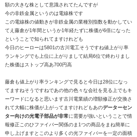
額の大きな株として意識されてたんですが
今の非鉄金属というのは電線株です
この電線株の値動きが非鉄金属の業種別指数を動かしてい
てえ藤倉が1年間というか1年経たずに株価が6倍になった
ということで知られてますけれども
今日のヒーローは5801の古川電工そうですね値上がり率
ランキングでも上位に上がりまして結局6位で終わりまし
た株価はストップ高あ700円高
藤倉も値上がり率ランキングで見ると今日は28位になっ
てますねそうですねであの他の色々な会社を見る上でもキ
ーワードになると思います古川電業績の増額修正が交換さ
れて大幅に株価が上がってますけれどもあの
データーセン
ター向けの光電子部品が非常
に需要が強いということで情
報修正このひファイバー関係のま1つの商品をまね簡単に
申し上げますとこのより多くの光ファイバーを一定の面積