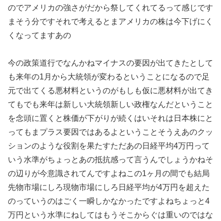
のでアメリカの強さがだから祭してくれてるって感じです
まそう分ですそれで考えるとまアメリカの株は今下げにく
くなってますあの
今の政策道行でなんかねマイナスの要因が出てきたとして
も来年の1月から大統領が変わるということになるので足
元で出てくる悪材料というのがもしも仮に悪材料が出てき
てもでも来年は新しい大統領新しい政権なんだということ
を念頭に置くと株価が下がりが続くはいそれは日本株にと
ってもまプラス要因ではあるよということそうえあのクッ
ションのような役割を果たすただあの日経平均4万円って
いう水準がちょっとあの抵抗感って言うんでしょうかねそ
の辺りが今意識されてんですよねこの1ヶ月の間でも結局
先物市場にしろ現物市場にしろ日経平均が4万円を超えた
のっていうのはごく一瞬しかなかったですよねちょっと4
万円という水準にねしてはもうそこからぐは重いのではな