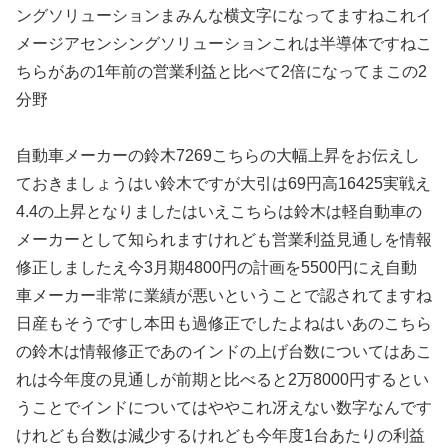
ングソリューションまみんな横文字になってますねこれイ
メージアセンシングソリューションこれは半導体ですねこ
ちらがあの1年前の営業利益と比べて2倍になってまこの2
分野
自動車メーカーの鈴木7269こちらの大幅上昇をお伝えし
ておきましょうはい鈴木ですが大引は69円高16425実戦え
4.4の上昇となりましたはいえこちらは鈴木は軽自動車の
メーカーとして知られますけれども営業利益見通しを情報
修正しましたえ今3月期4800円の計画を5500円にえ自動
車メーカー非常に業績が悪いということで認されてますね
日産もそうですし本田も過修正でしたよねはいあのこちら
の鈴木は情報修正であのインドの上げ台数についてはあこ
れは今年度の見通しが前期と比べると2万8000円するとい
うことでインドについてはややこれ冴えない数字なんです
けれども台数は減少するけれども今年度1台あたりの利益