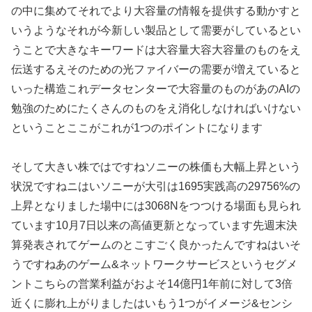
の中に集めてそれでより大容量の情報を提供する動かすと
いうようなそれが今新しい製品として需要がしているとい
うことで大きなキーワードは大容量大容大容量のものをえ
伝送するえそのための光ファイバーの需要が増えていると
いった構造これデータセンターで大容量のものがあのAIの
勉強のためにたくさんのものをえ消化しなければいけない
ということここがこれが1つのポイントになります
そして大きい株ではですねソニーの株価も大幅上昇という
状況ですねニはいソニーが大引は1695実践高の29756%の
上昇となりました場中には3068Nをつつける場面も見られ
ています10月7日以来の高値更新となっています先週末決
算発表されてゲームのとこすごく良かったんですねはいそ
うですねあのゲーム&ネットワークサービスというセグメ
ントこちらの営業利益がおよそ14億円1年前に対して3倍
近くに膨れ上がりましたはいもう1つがイメージ&センシ