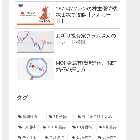
5976ネツレンの株主優待端
株１株で攻略【クオカー
ド】
お祈り投資家フラムさんの
トレード検証
MOF金属有機構造体、関連
銘柄の探し方
タグ
長期保有
3月優待
ラジオ日経まとめ
8月優待
１１月優待
10月優待
9月優待
デイトレ
７月優待
１月優待
6月優待