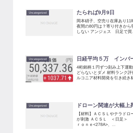
たられば9月9日
Uncategorized
岡本硝子、空売り在庫あり1
夜間の80円は？寄り付きか
しない アンジェス 日足で買..
日経平均５万 インバ
Uncategorized
4桁銘柄１円ずつ刻み上下運
どらないとダメ 材料ランク評価度
ルコニア材料開発を引き続き材料
ドローン関連が大幅上
Uncategorized
【材料】ＡＣＳＬやテラドロ
が刺激 ＡＣＳＬ ＜日足＞ 
ｒｏｎｅ<278A>、...