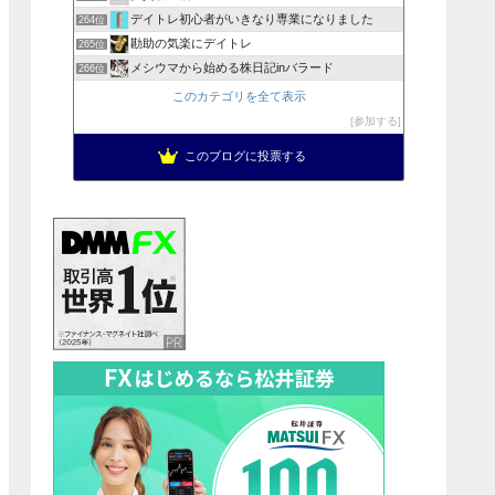
デイトレ初心者がいきなり専業になりました
264位
勘助の気楽にデイトレ
265位
メシウマから始める株日記inバラード
266位
このカテゴリを全て表示
参加する
このブログに投票する