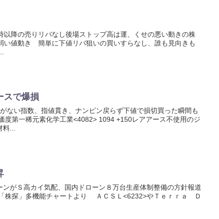
1時以降の売りリバなし後場ストップ高は運、くせの悪い動きの株
ら弱い値動き 簡単に下値リバ狙いの買いすらなし、誰も見向きも
.
ースで爆損
動がない指数、指値貫き、ナンピン戻らず下値で損切買った瞬間も
第一稀元素化学工業<4082> 1094 +150レアアース不使用のジ
...
昇
ーンがＳ高カイ気配、国内ドローン８万台生産体制整備の方針報道
「株探」多機能チャートより ＡＣＳＬ<6232>やＴｅｒｒａ Ｄ