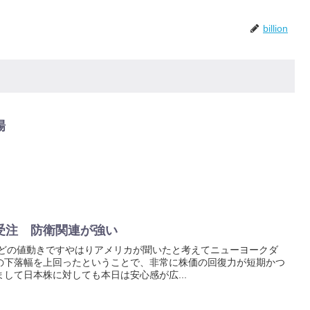
billion
場
受注 防衛関連が強い
うどの値動きですやはりアメリカが聞いたと考えてニューヨークダ
の下落幅を上回ったということで、非常に株価の回復力が短期かつ
して日本株に対しても本日は安心感が広...