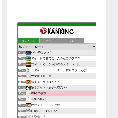
ランキング
ポイント
ブロ画
seko65のブログ
252位
デイトレで勝てない人のためのブログ
253位
元金３０万円から始めるデイトレ日記
254位
元ディーラー……。チッ、信用できねえな
255位
大量保有報告書
256位
株するおかっぱメイド
257位
独学デイトレ女子の収支 etc.
258位
株FXの探求
259位
最後の挑戦
260位
脱サラ☆デイトレ生活
261位
G10のデイトレ日記
262位
投資漬生活
263位