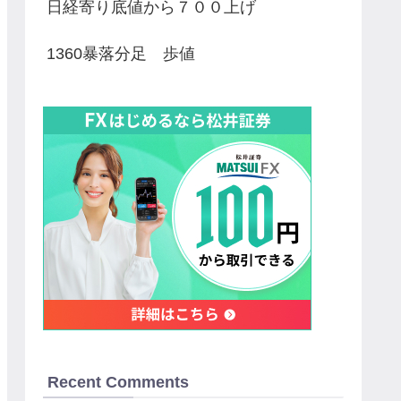
日経寄り底値から７００上げ
1360暴落分足 歩値
Recent Comments