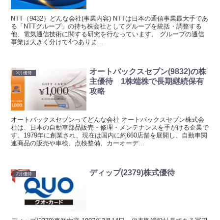
NTT（9432）どんな会社(事業内容) NTTは日本の通信事業最大手であ
る「NTTグループ」の持ち株会社としてグループを統括・調整する
他、電気通信技術に関する研究を行なっています。 グループの通信
事業は大きく分けて4つありま...
オートバックスセブン(9832)の株
3月優待
主優待 1株端株で長期継続保有
攻略
オートバックスセブンってどんな会社 オートバックスセブン株式会
社は、日本の自動車部品販売・修理・メンテナンスを手がける企業で
す。1979年に創業され、現在は国内に約660店舗を展開し、自動車関
連商品の販売や車検、点検整備、カーオーデ...
ディップ(2379)株式優待
2月優待