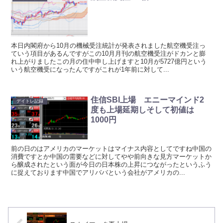
本日内閣府から10月の機械受注統計が発表されました航空機受注っ
ていう項目があるんですがこの10月月刊の航空機受注がドカンと膨
れ上がりましたこの月の住中申し上げますと10月が5727億円という
いう航空機受になったんですがこれが1年前に対して...
住信SBI上場 エニーマインド2
デイトレ記録
度も上場延期しそして初値は
1000円
前の日のはアメリカのマーケットはマイナス内容としてですね中国の
消費ですとか中国の需要などに対してやや前向きな見方マーケットか
ら醸成されたという面が今日の日本株の上昇につながったというふう
に捉えております中国でアリババという会社がアメリカの...