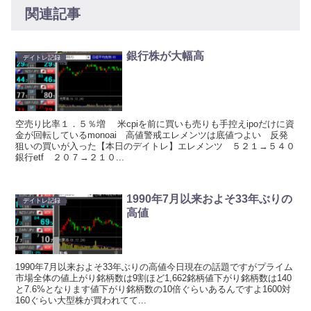
関連記事
銀行株が大幅高
デイトレ記録
空売り比率１．５％増 米cpiを前に買いも売りも手控えipoだけに資
金が回転しているmonoai 高値警戒エレメンツは底値つよい 反発
狙いの買いが入った【本日のデイトレ】エレメンツ ５２１→５４０
銀行etf ２０７→２１０...
1990年7月以来およそ33年ぶりの
デイトレ記録
高値
1990年7月以来およそ33年ぶりの高値今日現在の話題ですがプライム
市場全体の値上がり銘柄数は9割ほど1,662銘柄値下がり銘柄数は140
と7.6%となります値下がり銘柄数の10倍ぐらいあるんですよ1600対
160ぐらい大型株が買われてて...