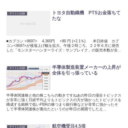
トヨタ自動織機 PTSお金落ちて
デイトレ記録
たな
■カプコン <9697> 4,360円 +90 円 (+2.1％) 本日終値 カプ
コン<9697>が後場上げ幅を拡大。午後２時ごろ、２２年６月に発売
した「モンスターハンターライズ：サンブレイク」の販売本数が全...
半導体製造装置メーカーの上昇が
デイトレ記録
全体を引っ張っている
半導体関連株と他の株こちらの動きですねあの昨日の場合トピックス
が非常に強く日経平均よりもトピックスの方が強かったトピックスを
構成する銘柄で低いPBRの株つまり銀行株などが非常に強かったそ
して半導体関連株が裏出たというのが昨日の展開でしたえ...
航空機受注4.5倍
デイトレ記録