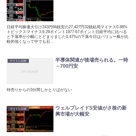
日経平均株価大引け243円66銭安の27,427円32銭結局マイナス0.88%
トピックスマイナス9.29ポイント1977.67ポイント日経平均に比べる
と下落率が小幅にとどまりました0.47%の下落今日はバリュー株が比
較的強くなって中でも石...
半導体関連が後場売られる。一時
デイトレ記録
－700円安
特売りからの3分間しかとりばがない
ウェルプレイドS安値がさ株の新
デイトレ記録
興市場が大幅安