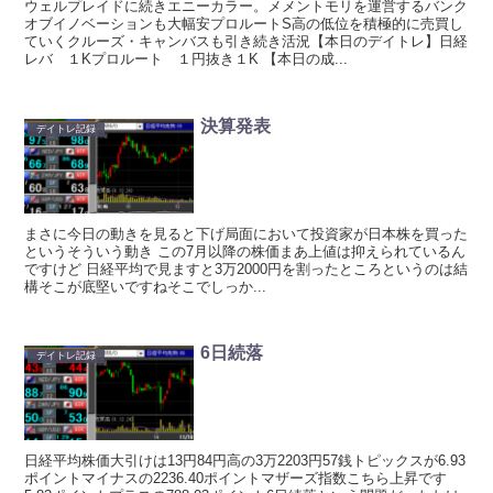
ウェルプレイドに続きエニーカラー。メメントモリを運営するバンク
オブイノベーションも大幅安プロルートS高の低位を積極的に売買し
ていくクルーズ・キャンバスも引き続き活況【本日のデイトレ】日経
レバ １Kプロルート １円抜き１K 【本日の成...
決算発表
デイトレ記録
まさに今日の動きを見ると下げ局面において投資家が日本株を買った
というそういう動き この7月以降の株価まあ上値は抑えられているん
ですけど 日経平均で見ますと3万2000円を割ったところというのは結
構そこが底堅いですねそこでしっか...
6日続落
デイトレ記録
日経平均株価大引けは13円84円高の3万2203円57銭トピックスが6.93
ポイントマイナスの2236.40ポイントマザーズ指数こちら上昇です