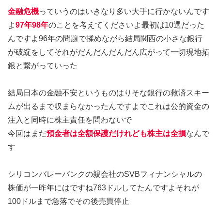
金融危機
っていうのはいきなり多い大手に行かないんです
よ
97年98年
のことを考えてくださいよ最初は10選だった
んですよ96年の問題で揉めながら結局関西の小さな銀行
が破綻をしてそれがだんだんだんだん広がって一切現地拓
銀と繋がっていった
結局日本の金融不安というものはりそな銀行の救済スキー
ムが出るまで収まらなかったんですよでこれは公的資金の
注入と同時に株主責任を問わないで
今回はまだ
預金者は全額保護だけれども株主は全損
なんで
す
シリコンバレーバンクの親会社のSVBフィナンシャルの
株価が一昨年にはですね763ドルしてたんですよそれが
100ドルまで急落でその後売買停止