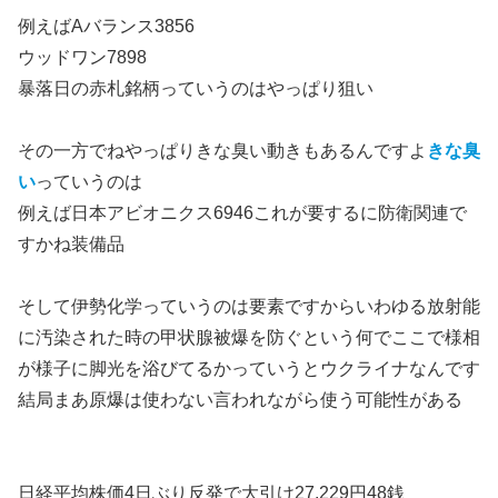
例えばAバランス3856
ウッドワン7898
暴落日の赤札銘柄っていうのはやっぱり狙い
その一方でねやっぱりきな臭い動きもあるんですよ
きな臭
い
っていうのは
例えば日本アビオニクス6946これが要するに防衛関連で
すかね装備品
そして伊勢化学っていうのは要素ですからいわゆる放射能
に汚染された時の甲状腺被爆を防ぐという何でここで様相
が様子に脚光を浴びてるかっていうとウクライナなんです
結局まあ原爆は使わない言われながら使う可能性がある
日経平均株価4日ぶり反発で大引け27,229円48銭