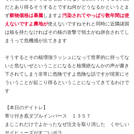
だとあり得るそうするとですね何がどうなるかというとま
ず
穀物価格は暴騰
しますよ
汚染されてやっぱり数年間は使
えないですよ農地が
使えないですねそれと同時に近隣諸国
は核を持たなければその核の攻撃で領土がね併合されてし
まうって危機感が出てきます
そうするとその核増強ラッシュになって世界的に持ってな
いと危ないぜということになると核廃絶なんかの声が書き
下されてしまう非常に危険ですよ危険な話ですが現実にそ
ういうことが起こり得るということになってきてるわけで
す
【本日のデイトレ】
寄り付き底ダブルインバース １３５７
まじこれだけでよかったなぜ注文を取り消した くやしい
サイヒューズがすごいボラ