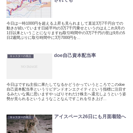
今日は一時1000円を超える上昇も見られまして直近3万7千円台での
動きが続いています日経平均の3万7千円乗せというのはえこれ9月の
1日以来ということになりますね取引時間中の3万7千円の世は9月の5
日2週間ぶりに取引時間中に3万7000円を...
doe自己資本配当率
キャスターの視点
今日はですね主役に果たしてなるかどうかっていうところでこのdoe
自己資本配当率というリビデンドオンエクイティという指標に注目す
るみたいな風に思いますやっぱりそれだけ株主へ還元しようという姿
勢が見られるというようなことなんですこれを引き上げ...
アイスペース26日にも月面着陸へ
キャスターの視点