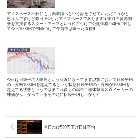
アイスペース26日にも月面着陸へという話をさせていただこうかと
思うんですけど昨日IPOしたアイスペースであります宇宙月面資源開
発を支援するスタートアップという位置付けで公開価格250円に対し
て今日1000円で初値つけて午前中は寄った直後9...
デイトレ記録
今日は日経平均大幅高という状況になってます現状において日経平均
の上昇幅1000円を超えてるという状態日経平均の上昇幅が1000円を
超えてる状態というのはまこれ多くの場合半導体製造装置メーカーの
株価がん上がっているその時に日経平均も上がりや...
今日だけ520円下げ日経平均