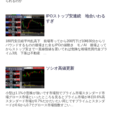
られるのか
IPOストップ安連続 地合いわる
デイトレ記録
すぎ
180円安日経平均乱高下 前場寄ってから200円下げ10時30分からリ
バウンドするものの後場また全もIPOの値動き モノAI 後場よって
からストップ安まで一直線指値を置いてれば危険な相場売買代金プラ
イム3兆 下落は不動産 ...
ソシオ高値更新
デイトレ記録
小型は1.1%小型株が強いです市場別でプライム市場スタンダード市
場グロース市場といったところを見るとプライム市場が本日0.6%高
スタンダード市場が0.7%だかだいたい同じですプライムとスタンダ
ードが0.6から0.7でグロース市場指数すごい...