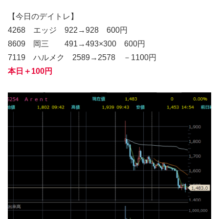
【今日のデイトレ】
4268 エッジ 922→928 600円
8609 岡三 491→493×300 600円
7119 ハルメク 2589→2578 －1100円
本日＋100円