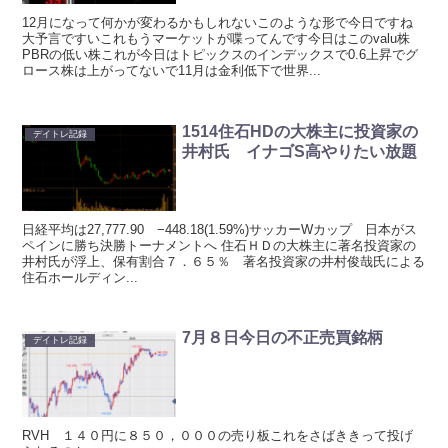
12月になって何かが変わるかもしれないこのような形で今日ですね
大予言ですいこれもうマーケットが喋ってんです今日はこのvalu株
PBRの低い株これが今日はトピックスのインデックスで0.6上昇でグ
ロース株は上がってないで11月は金利低下で世界...
1514住石HDの大株主に投資家の
デイトレ記録
井村氏 イナゴS高やりたい放題
日経平均は27,777.90 −448.18(1.59%)サッカーWカップ 日本がス
ペインに勝ち決勝トーナメントへ 住石ＨＤの大株主に著名投資家の
井村氏が浮上、保有割合７．６５％ 著名投資家の井村俊哉氏による
住石ホールディン...
7月８日今日の不正売買銘柄
デイトレ記録
RVH １４０円に８５０，０００の売り板これをさばききって投げ