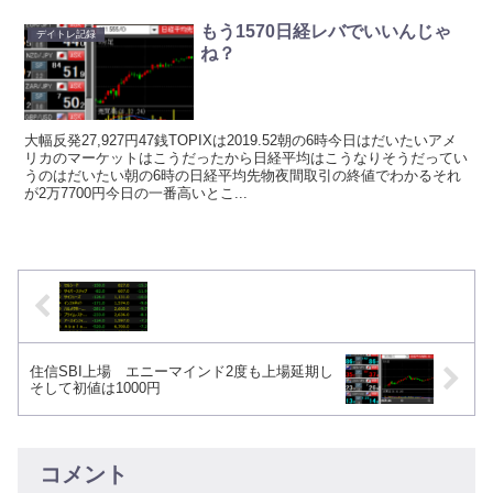
もう1570日経レバでいいんじゃ
デイトレ記録
ね？
大幅反発27,927円47銭TOPIXは2019.52朝の6時今日はだいたいアメ
リカのマーケットはこうだったから日経平均はこうなりそうだってい
うのはだいたい朝の6時の日経平均先物夜間取引の終値でわかるそれ
が2万7700円今日の一番高いとこ...
住信SBI上場 エニーマインド2度も上場延期し
そして初値は1000円
コメント