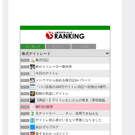
ランキング
ポイント
ブロ画
株式日記
263位
粋がりトレーダー製作所
264位
今日のデイトレ
265位
メシウマから始める株日記inバラード
266位
「パパ店長の100万デイトレ日記〜目指せ1億円〜」
267位
勘助の気楽にデイトレ
268位
【再起！】デイトレおじさんの収支（実現損益）報告！
269位
株FXの探求
270位
元ディーラー……。チッ、信用できねえな
271位
デイトレ初心者がいきなり専業になりました
272位
あおぞらブログ
273位
株するおかっぱメイド
274位