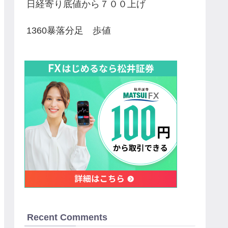
日経寄り底値から７００上げ
1360暴落分足 歩値
Recent Comments