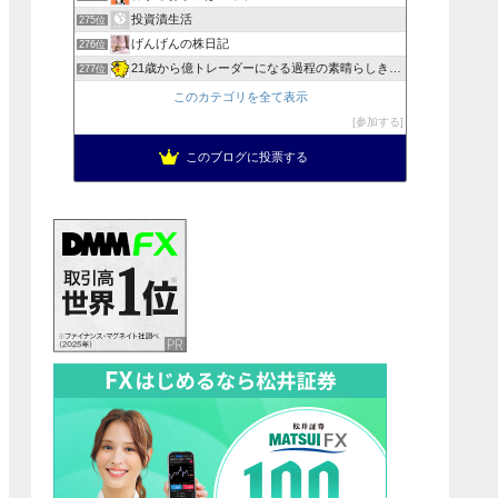
投資漬生活
275位
げんげんの株日記
276位
21歳から億トレーダーになる過程の素晴らしき日々
277位
このカテゴリを全て表示
参加する
このブログに投票する