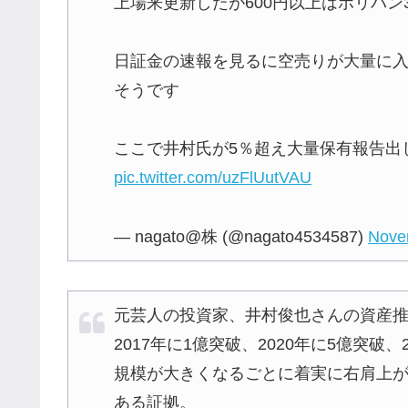
上場来更新したが600円以上はボリバン
日証金の速報を見るに空売りが大量に
そうです
ここで井村氏が5％超え大量保有報告出
pic.twitter.com/uzFlUutVAU
— nagato@株 (@nagato4534587)
Nove
元芸人の投資家、井村俊也さんの資産推移
2017年に1億突破、2020年に5億突破、
規模が大きくなるごとに着実に右肩上
ある証拠。