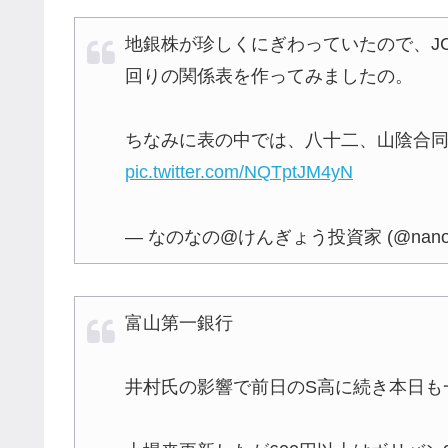
地銀株が珍しくにぎわっていたので、J
回りの関係表を作ってみましたの。
ちなみに表の中では、八十二、山陰合
pic.twitter.com/NQTptJM4yN
— なのなの@けんぎょう投資家 (@nano_n
富山第一銀行
井村氏の影響で前日のS高に続き本日も