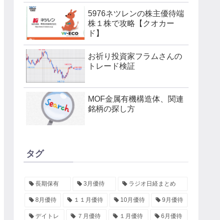
5976ネツレンの株主優待端
株１株で攻略【クオカー
ド】
お祈り投資家フラムさんの
トレード検証
MOF金属有機構造体、関連
銘柄の探し方
タグ
長期保有
3月優待
ラジオ日経まとめ
8月優待
１１月優待
10月優待
9月優待
デイトレ
７月優待
１月優待
6月優待