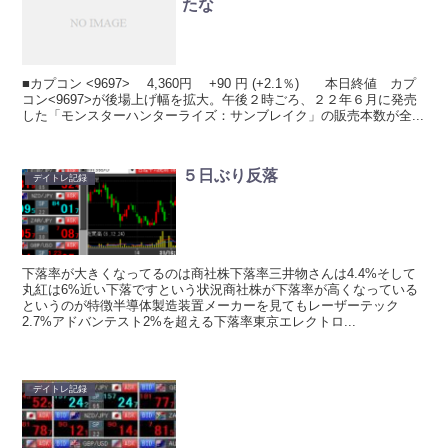
たな
■カプコン <9697> 4,360円 +90 円 (+2.1％) 本日終値 カプ
コン<9697>が後場上げ幅を拡大。午後２時ごろ、２２年６月に発売
した「モンスターハンターライズ：サンブレイク」の販売本数が全...
５日ぶり反落
デイトレ記録
下落率が大きくなってるのは商社株下落率三井物さんは4.4%そして
丸紅は6%近い下落ですという状況商社株が下落率が高くなっている
というのが特徴半導体製造装置メーカーを見てもレーザーテック
2.7%アドバンテスト2%を超える下落率東京エレクトロ...
デイトレ記録