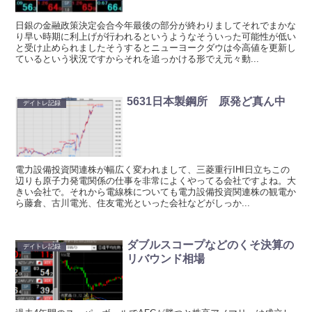
日銀の金融政策決定会合今年最後の部分が終わりましてそれでまかな
り早い時期に利上げが行われるというようなそういった可能性が低い
と受け止められましたそうするとニューヨークダウは今高値を更新し
ているという状況ですからそれを追っかける形でえ元々動...
5631日本製鋼所 原発ど真ん中
デイトレ記録
電力設備投資関連株が幅広く変われまして、三菱重行IHI日立ちこの
辺りも原子力発電関係の仕事を非常によくやってる会社ですよね。大
きい会社で。それから電線株についても電力設備投資関連株の観電か
ら藤倉、古川電光、住友電光といった会社などがしっか...
ダブルスコープなどのくそ決算の
デイトレ記録
リバウンド相場