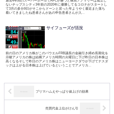
過去4年間のスーパーボールでAFCが勝つと株高アノマリーは成立し
ないチップスシティ3年前の2020年に優勝してるコロナがスタートし
て3月の多分9日がそこからドーンと戻った年ようやく最近また落ち
着いてきましたね患者さんがあの申告患者さんが入...
サイフューズが活況
デイトレ記録
前の日のアメリカ株がこのパウエルFRB議長の金融引き締め長期化を
示唆アメリカの株は結構アメリカ時間の火曜日に下げ昨日の日本株は
高くなるそして昨日のアメリカ株はニューヨークダウが下げてナスダ
ックは上がる日本株は上げているということでアメリカ...
プリマハムえやっぱり値上げの効果
売買代金上位がけん引