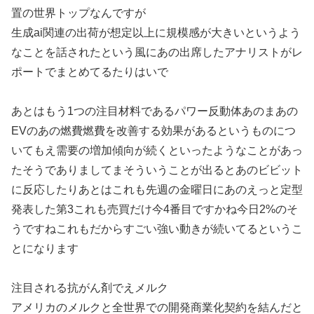
置の世界トップなんですが
生成ai関連の出荷が想定以上に規模感が大きいというよう
なことを話されたという風にあの出席したアナリストがレ
ポートでまとめてるたりはいで
あとはもう1つの注目材料であるパワー反動体あのまあの
EVのあの燃費燃費を改善する効果があるというものにつ
いてもえ需要の増加傾向が続くといったようなことがあっ
たそうでありましてまそういうことが出るとあのビビット
に反応したりあとはこれも先週の金曜日にあのえっと定型
発表した第3これも売買だけ今4番目ですかね今日2%のそ
うですねこれもだからすごい強い動きが続いてるというこ
とになります
注目される抗がん剤でえメルク
アメリカのメルクと全世界での開発商業化契約を結んだと