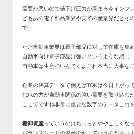
需要が悪いので値下げ圧力が高まる今インフ
どもあの電子部品業界や実際の産業界だとそ
で
ただ自動車業界は電子部品に対して在庫を集
自動車向け電子部品は強いというような感じ
自動車は生産強いんですよこれ本当に大事な
企業の決算データで例えばTDKは今日上がっ
TDKの方が自動車関係の強い需要を取り込む
ここでですね非常に重要な数字のデータこれ
棚卸資産
っていうのはちょっとややこしくな
バランスシートの資産の部っていうのがあり