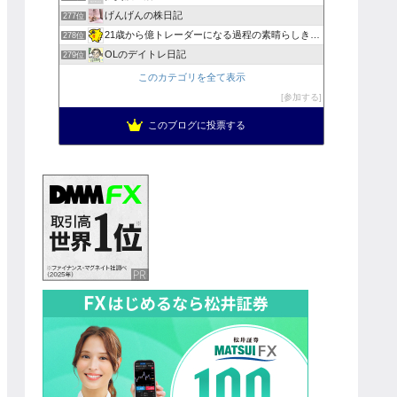
げんげんの株日記
277位
21歳から億トレーダーになる過程の素晴らしき日々
278位
OLのデイトレ日記
279位
このカテゴリを全て表示
参加する
このブログに投票する