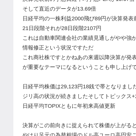
そして直近のデータが13.69倍
日経平均の一株利益2000飛び89円が決算発
21日段階それが28日段階2107円
これは自動車関連会社の業績見通しがやや強
情報修正という状況ですただ
これ商社株ですとかねあの来週以降決算が発
が重要なテーマになるということも申し上げ
日経平均株価は29,123円18銭で帯となりました
ジリ高の状況が続きましたそしてトピックス+20.
日経平均TOPIXともに年初来高値更新
決算がこの前向きに捉えられて株価が上がる
やはり足元の為替相場のドル高ユーロ高円安