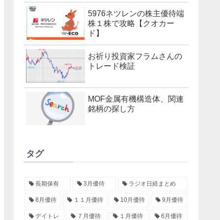
5976ネツレンの株主優待端
株１株で攻略【クオカー
ド】
お祈り投資家フラムさんの
トレード検証
MOF金属有機構造体、関連
銘柄の探し方
タグ
長期保有
3月優待
ラジオ日経まとめ
8月優待
１１月優待
10月優待
9月優待
デイトレ
７月優待
１月優待
6月優待