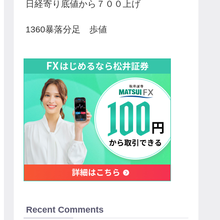
日経寄り底値から７００上げ
1360暴落分足 歩値
Recent Comments