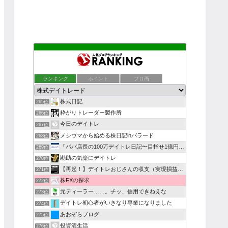
ランキング
ポイント
ブロ画
株式日記
265位
粋がりトレーダー製作所
266位
今日のデイトレ
267位
メシウマから始める株日記inバラード
268位
「パパ店長の100万デイトレ日記〜目指せ1億円〜」
269位
勘助の気楽にデイトレ
270位
【再起！】デイトレおじさんの収支（実現損益）報告！
271位
株FXの探求
272位
元ディーラー……。チッ、信用できねえな
273位
デイトレ初心者がいきなり専業になりました
274位
あおぞらブログ
275位
投資漬生活
276位