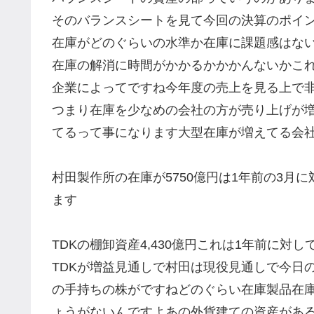
そのバランスシートを見て今回の決算のポイ
在庫がどのぐらいの水準か在庫に課題感はな
在庫の解消に時間がかかるかかかんないかこ
企業によってですね今年度の売上を見る上で
つまり在庫を少なめの会社の方が売り上げが
てるって事になります大型在庫が増えてる会
村田製作所の在庫が5750億円は1年前の3月に
ます
TDKの棚卸資産4,430億円これは1年前に対し
TDKが増益見通しで村田は現役見通しで今日
の手持ちの株がですねどのぐらい在庫製品在
ょうがないんですよあの外貨建ての資産があ