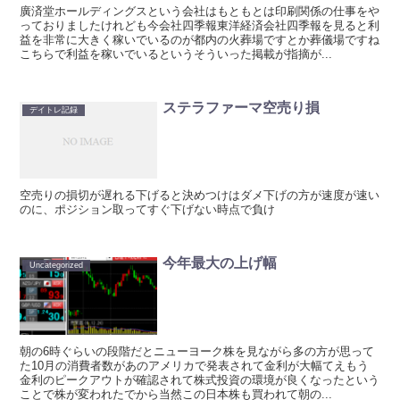
廣済堂ホールディングスという会社はもともとは印刷関係の仕事をや
っておりましたけれども今会社四季報東洋経済会社四季報を見ると利
益を非常に大きく稼いでいるのが都内の火葬場ですとか葬儀場ですね
こちらで利益を稼いでいるというそういった掲載が指摘が...
ステラファーマ空売り損
デイトレ記録
空売りの損切が遅れる下げると決めつけはダメ下げの方が速度が速い
のに、ポジション取ってすぐ下げない時点で負け
今年最大の上げ幅
Uncategorized
朝の6時ぐらいの段階だとニューヨーク株を見ながら多の方が思って
た10月の消費者数があのアメリカで発表されて金利が大幅てえもう
金利のピークアウトが確認されて株式投資の環境が良くなったという
ことで株が変われたでから当然この日本株も買われて朝の...