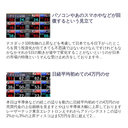
パソコンやあのスマホやなどが回
デイトレ記録
復するという見立て
ナスダック100先物の上昇などを考慮して日本でも今日下がったとこ
ろを買う投資化が出てきても不思議ではないわけなんですけれどもな
かなかそれが1日の動きが途中で変化することがないというのが日本
の市場の特徴というそんな受け止め方をしております今...
日経平均初めての4万円のせ
デイトレ記録
本日は半導体などの続この辺りを動力に日経平均初めての4万円のせ
売買代金の上位銘柄を見ますとやはり半導体大幅に上昇しております
レーザーテック東京エレクトロンえそれからアドバンテストこの辺り
2%から3%の上昇ディスコはま5万円を言に超えて2....