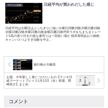
日経平均が買われだした感じ
デイトレ記録
日経平均は火曜日はぶっちぎりに強い火曜日28勝18敗月曜22勝19敗
水曜22勝22敗木曜22勝21敗金曜21勝21敗坪田ラボをちまちまトレー
ドS高の張り付きの急な連売りは一回拾い場か 桜井英明あおり銘柄、
キャンバスつよすぎ治験を中止...
銀行株が大幅高
お題、今年新しく身につけたいもの【ラジオ日
経マーケットプレイス1月11日（水）前場、岡
崎良介】まとめ
コメント