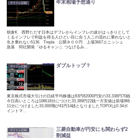
年末相場予想通り
デイトレ記録
朝倉K 西野ただす日本はデフレからインフレの波がはっきりとして
くるインフレで利益を得る人ひどい目に合う人この流れに乗れないと
生き乗れない5136 Trepla 公開８００円 上場3667エニッシュ
急落 同社開発「ゆるキャン△ つなげるみ...
ダブルトップ？
デイトレ記録
東京株式市場大引けの日経平均株価は83円82000円安の33,338円70銭
今日高いところは10時18分につけた33,389円22銭一方安値は前場9時
11分につけました33,000飛び41円14銭となりましたTOPIXは0.34ポ
イントマ...
三菱自動車が円安にも関わらず2
デイトレ記録
割減益