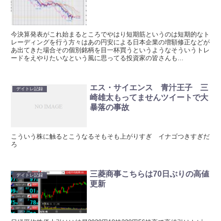
今決算発表がこれ始まるところでやはり短期筋というのは短期的なト
レーディングを行う方々はあの円安による日本企業の増額修正などが
あ出てきた場合その個別銘柄を目一杯買うというようなそういうトレ
ードをえやりたいなという風に思ってる投資家の皆さんも...
エス・サイエンス 青汁王子 三
デイトレ記録
崎雄太もってませんツイートで大
暴落の事故
こういう株に触るとこうなるそもそも上がりすぎ イナゴつきすぎだ
ろ
三菱商事こちらは70日ぶりの高値
デイトレ記録
更新