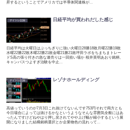
昇するということでアメリカでは半導体関連株が...
日経平均が買われだした感じ
デイトレ記録
日経平均は火曜日はぶっちぎりに強い火曜日28勝18敗月曜22勝19敗
水曜22勝22敗木曜22勝21敗金曜21勝21敗坪田ラボをちまちまトレー
ドS高の張り付きの急な連売りは一回拾い場か 桜井英明あおり銘柄、
キャンバスつよすぎ治験を中止...
レゾナホールディング
デイトレ記録
高値っていうのが7月3日これ抜けてないんです753円それで両方とも
今日場合によっては抜けるかなというようなそんな雰囲気全般にはあ
ったんですけどねやはり押し戻されてやや上げ幅が縮小するという展
開になりました結構銘柄選択とか企業物色の流れって...