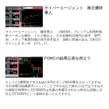
サイバーエージェント 株主優待
デイトレ記録
導入
サイバーエージェント、優待導入、「ABEMA」プレミアム利用料無
料クーポンを贈呈、１００株以上、９月末権利12億円の赤字 部門
別 メディア事業93億の赤字赤字拡大 放映と関連がある 【本日の
デイトレ】モノAI 1771→17...
FOMCの結果公表を控えて
デイトレ記録
ちょうど1週間前ですよねあの670だかこの時水曜日上がってますね
それ水曜日結構調子いいってことですかねただ終わりねではですねそ
の後取引時間中に3万3000円は先週の木曜日それから昨日も回復し今
日も3万3100円という値段があったんですがえ...