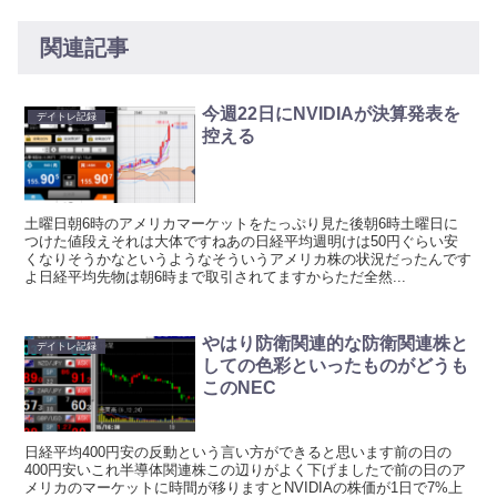
関連記事
今週22日にNVIDIAが決算発表を
デイトレ記録
控える
土曜日朝6時のアメリカマーケットをたっぷり見た後朝6時土曜日に
つけた値段えそれは大体ですねあの日経平均週明けは50円ぐらい安
くなりそうかなというようなそういうアメリカ株の状況だったんです
よ日経平均先物は朝6時まで取引されてますからただ全然...
やはり防衛関連的な防衛関連株と
デイトレ記録
しての色彩といったものがどうも
このNEC
日経平均400円安の反動という言い方ができると思います前の日の
400円安いこれ半導体関連株この辺りがよく下げましたで前の日のア
メリカのマーケットに時間が移りますとNVIDIAの株価が1日で7%上