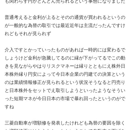
も関わらず円がどんどん売られるという事態になりました
普通考えると金利が上るとそのの通貨が買われるというの
が一般的な為替の取引では最近近年は主流だったんですけ
れどもそれが見られず
介入ですとかっていったものがあれば一時的には変わるで
しょうけど金利が急騰してるのに縁が下がってるでこの動
きを見ながらやはりリスクマネーは縁りとともにえ株外日
本株外縁り円安によって今日本企業の円建ての決算という
のは業績情報修正が見られるという状況そうなると円売り
と日本株外をセットでえ取引しようといったようなそうい
った短期マネが今日日本の市場で暴れ回ったというのがで
すね
三菱自動車が増額修を発表したけれども為替の要因を除く