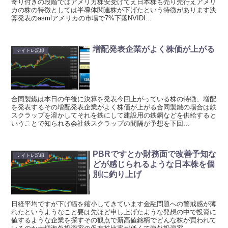
寄り付きの段階ではアメリカ株安受けてえ日本株も売り先行えアメリ
カの株の特徴としては半導体関連株が下げたという特徴があります決
算発表のasmlアメリカの市場で7%下落NVIDI...
増配発表企業がよく株価が上がる
デイトレ記録
合同製鐵は本日の午後に決算を発表今回上がっている株の特徴、増配
を発表するその増配発表企業がよく株価が上がる合同製鐵の場合は鉄
スクラップを溶かしてそれを鉄にして建設用の鉄鋼などを供給すると
いうことで知られる会社鉄スクラップの間隔が予想を下回...
PBRですとか財務面で改善予知な
デイトレ記録
どが感じられるような日本株を個
別に釣り上げ
日経平均ですが下げ幅を縮小してきています金融問題への警戒感が薄
れたというようなこと要は先ほど申し上げたような発想の中で投資に
値するような企業を探すその観点で新高値銘柄でどんな株が買われて