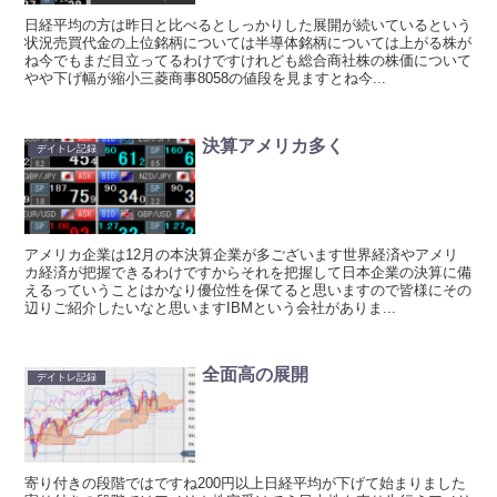
日経平均の方は昨日と比べるとしっかりした展開が続いているという
状況売買代金の上位銘柄については半導体銘柄については上がる株が
ね今でもまだ目立ってるわけですけれども総合商社株の株価について
やや下げ幅が縮小三菱商事8058の値段を見ますとね今...
決算アメリカ多く
デイトレ記録
アメリカ企業は12月の本決算企業が多ございます世界経済やアメリ
カ経済が把握できるわけですからそれを把握して日本企業の決算に備
えるっていうことはかなり優位性を保てると思いますので皆様にその
辺りご紹介したいなと思いますIBMという会社がありま...
全面高の展開
デイトレ記録
寄り付きの段階ではですね200円以上日経平均が下げて始まりました