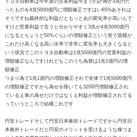
トヨタ自動車は今年度の営業利益今までの計画が3兆円だ
ったものを4兆5000億円に増額修正ですはい65%あそれは
そうですね最終的な利益だともっとあの変化率が高いんで
すけど営業利益で言うと分かりやすく3兆が4兆5000億円
になるとちょうど50%ぐらいの増額修正という形で規模が
これだけ高くなる高い水準で非常に変化率も大きくなると
いう状況でこのトヨタ自動車は1兆5000億円の営業利益の
増額修正なんですけれどもこのうち為替は1兆1億円の増
額修正
つまり為で1兆1億円の増額修正それで全体で1兆5000億円
の増額修正ですから為せを除いても3200円増額修正され
ているえ車の為せだけではなくえ利益が増額修正されてる
っていうところで結構これです
円安トレードそして円安日本株街トレードですから円安日
本株外トレードだと円安のメリットを受けるような株つま