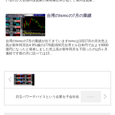
いるのか大切海外投資家の保有株比率が低くて海外投資家...
台湾のtsmcの7月の業績
デイトレ記録
台湾のtsmcの7月の業績が出てきていますtsmcは10日7月の月次売上
高が前年同月比4.9%減の1776億1600万台湾ドル日本円でおよそ8000
億円になったと発表しました売上高が前年同月を下回ったのは5ヶ月
連続です前の月に比べては13...
日立パワーデバイスという企業を子会社化